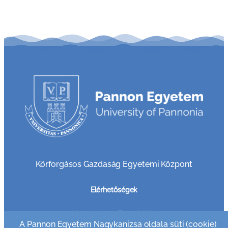
Körforgásos Gazdaság Egyetemi Központ
Elérhetőségek
8800 Nagykanizsa, Zrínyi Miklós u. 18
A Pannon Egyetem Nagykanizsa oldala süti (cookie)
Telefon: +36 30 749 7865 (Tanulmány)