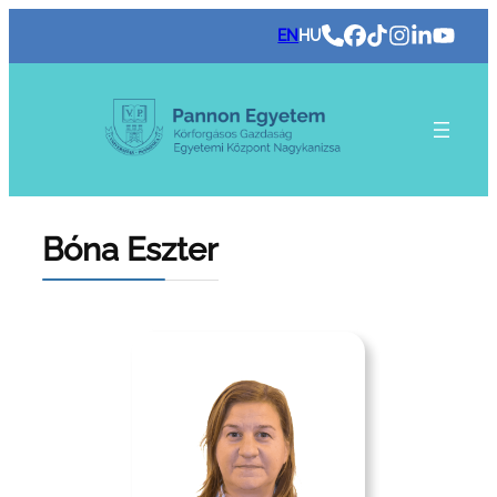
Ugrás
EN
HU
a
tartalomhoz
Bóna Eszter