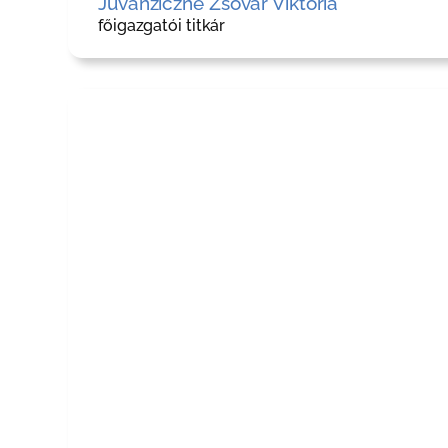
Juvanziczné Zsovár Viktória
főigazgatói titkár