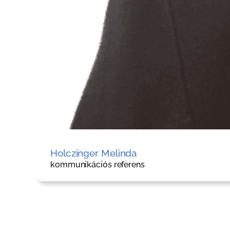
Holczinger Melinda
kommunikációs referens