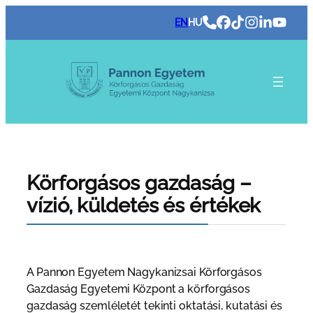
Ugrás
EN
HU
a
tartalomhoz
Körforgásos gazdaság –
vízió, küldetés és értékek
A Pannon Egyetem Nagykanizsai Körforgásos
Gazdaság Egyetemi Központ a körforgásos
gazdaság szemléletét tekinti oktatási, kutatási és