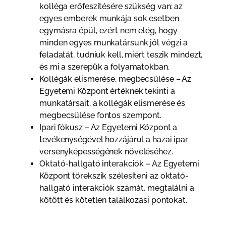
kolléga erőfeszítésére szükség van: az
egyes emberek munkája sok esetben
egymásra épül, ezért nem elég, hogy
minden egyes munkatársunk jól végzi a
feladatát, tudniuk kell, miért teszik mindezt,
és mi a szerepük a folyamatokban.
Kollégák elismerése, megbecsülése – Az
Egyetemi Központ értéknek tekinti a
munkatársait, a kollégák elismerése és
megbecsülése fontos szempont.
Ipari fókusz – Az Egyetemi Központ a
tevékenységével hozzájárul a hazai ipar
versenyképességének növeléséhez.
Oktató-hallgató interakciók – Az Egyetemi
Központ törekszik szélesíteni az oktató-
hallgató interakciók számát, megtalálni a
kötött és kötetlen találkozási pontokat.