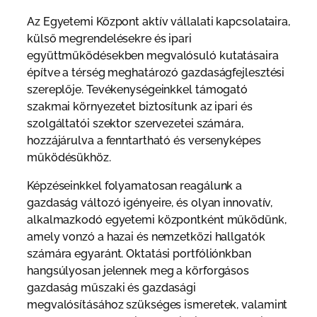
Az Egyetemi Központ aktív vállalati kapcsolataira,
külső megrendelésekre és ipari
együttműködésekben megvalósuló kutatásaira
építve a térség meghatározó gazdaságfejlesztési
szereplője. Tevékenységeinkkel támogató
szakmai környezetet biztosítunk az ipari és
szolgáltatói szektor szervezetei számára,
hozzájárulva a fenntartható és versenyképes
működésükhöz.
Képzéseinkkel folyamatosan reagálunk a
gazdaság változó igényeire, és olyan innovatív,
alkalmazkodó egyetemi központként működünk,
amely vonzó a hazai és nemzetközi hallgatók
számára egyaránt. Oktatási portfóliónkban
hangsúlyosan jelennek meg a körforgásos
gazdaság műszaki és gazdasági
megvalósításához szükséges ismeretek, valamint