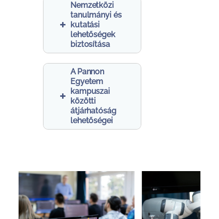
Nemzetközi
tanulmányi és
kutatási
lehetőségek
biztosítása
A Pannon
Egyetem
kampuszai
közötti
átjárhatóság
lehetőségei