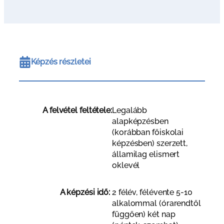
Képzés részletei
A felvétel feltétele:
Legalább
alapképzésben
(korábban főiskolai
képzésben) szerzett,
államilag elismert
oklevél
A képzési idő:
2 félév, félévente 5-10
alkalommal (órarendtől
függően) két nap