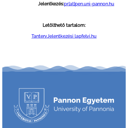
Jelentkezés
:
pr[at]pen.uni-pannon.hu
Letölthető tartalom:
Tanterv
Jelentkezési lap
felvi.hu