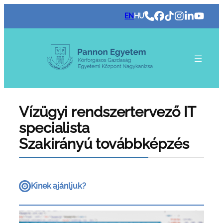
Ugrás
EN
HU
a
tartalomhoz
Vízügyi rendszertervező IT
specialista
Szakirányú továbbképzés
Kinek ajánljuk?