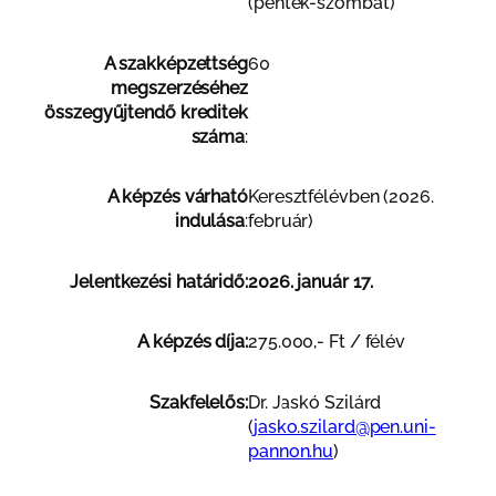
(péntek-szombat)
A szakképzettség
60
megszerzéséhez
összegyűjtendő kreditek
száma
:
A képzés várható
Keresztfélévben (2026.
indulása
:
február)
Jelentkezési határidő:
2026. január 17.
A képzés díja:
275.000,- Ft / félév
Szakfelelős:
Dr. Jaskó Szilárd
(
jasko.szilard@pen.uni-
pannon.hu
)