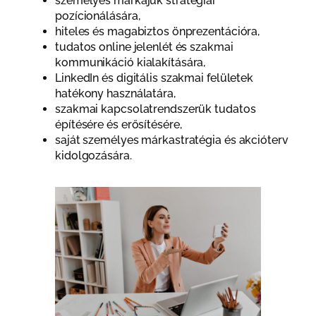
személyes márkájuk stratégiai
pozícionálására,
hiteles és magabiztos önprezentációra,
tudatos online jelenlét és szakmai
kommunikáció kialakítására,
LinkedIn és digitális szakmai felületek
hatékony használatára,
szakmai kapcsolatrendszerük tudatos
építésére és erősítésére,
saját személyes márkastratégia és akcióterv
kidolgozására.