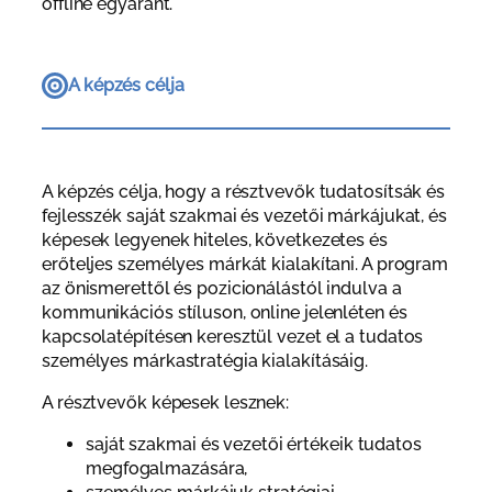
offline egyaránt.
A képzés célja
A képzés célja, hogy a résztvevők tudatosítsák és
fejlesszék saját szakmai és vezetői márkájukat, és
képesek legyenek hiteles, következetes és
erőteljes személyes márkát kialakítani. A program
az önismerettől és pozicionálástól indulva a
kommunikációs stíluson, online jelenléten és
kapcsolatépítésen keresztül vezet el a tudatos
személyes márkastratégia kialakításáig.
A résztvevők képesek lesznek:
saját szakmai és vezetői értékeik tudatos
megfogalmazására,