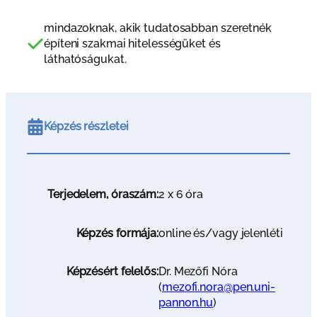
mindazoknak, akik tudatosabban szeretnék
építeni szakmai hitelességüket és
láthatóságukat.
Képzés részletei
Terjedelem, óraszám:
2 x 6 óra
Képzés formája:
online és/vagy jelenléti
Képzésért felelős:
Dr. Mezőfi Nóra
(
mezofi.nora@pen.uni-
pannon.hu
)