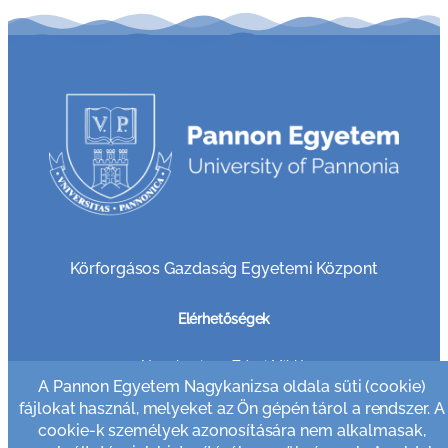
Körforgásos Gazdaság Egyetemi Központ
Elérhetőségek
8800 Nagykanizsa, Zrínyi Miklós u. 18
A Pannon Egyetem Nagykanizsa oldala süti (cookie)
Telefon: +36 30 749 7865 (Tanulmány)
Telefon: +36 30 635 0819 (Titkárság)
fájlokat használ, melyeket az Ön gépén tárol a rendszer. A
Felvételi információk: +36 30 958 3006
cookie-k személyek azonosítására nem alkalmasak,
Email cím: pr@pen.uni-pannon.hu