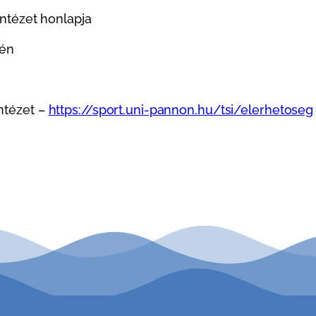
Intézet honlapja
tén
Intézet –
https://sport.uni-pannon.hu/tsi/elerhetoseg