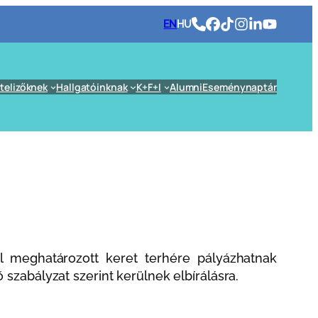
EN
HU
telizőknek
Hallgatóinknak
K+F+I
Alumni
Eseménynaptár
 meghatározott keret terhére pályázhatnak
szabályzat szerint kerülnek elbírálásra.