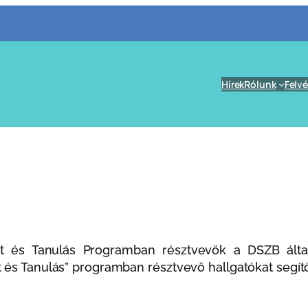
Hírek
Rólunk
Felvé
t és Tanulás Programban résztvevők a DSZB által
 és Tanulás” programban résztvevő hallgatókat segítő 