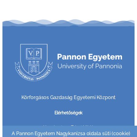
Körforgásos Gazdaság Egyetemi Központ
Elérhetőségek
8800 Nagykanizsa, Zrínyi Miklós u. 18
A Pannon Egyetem Nagykanizsa oldala süti (cookie)
Telefon: +36 30 749 7865 (Tanulmány)