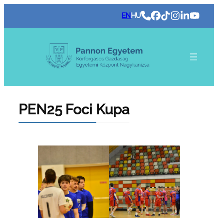
Ugrás
EN
HU
a
tartalomhoz
PEN25 Foci Kupa