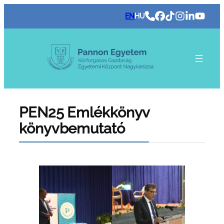
Ugrás
EN
HU
a
tartalomhoz
PEN25 Emlékkönyv
könyvbemutató