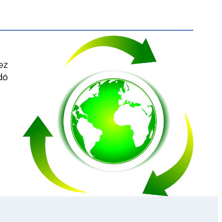
ez
dó