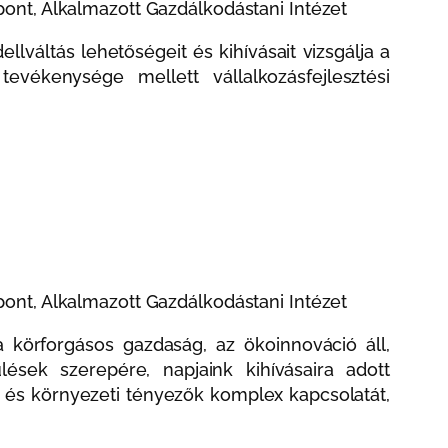
nt, Alkalmazott Gazdálkodástani Intézet
lváltás lehetőségeit és kihívásait vizsgálja a
tevékenysége mellett vállalkozásfejlesztési
nt, Alkalmazott Gazdálkodástani Intézet
 körforgásos gazdaság, az ökoinnováció áll,
lések szerepére, napjaink kihívásaira adott
i és környezeti tényezők komplex kapcsolatát,