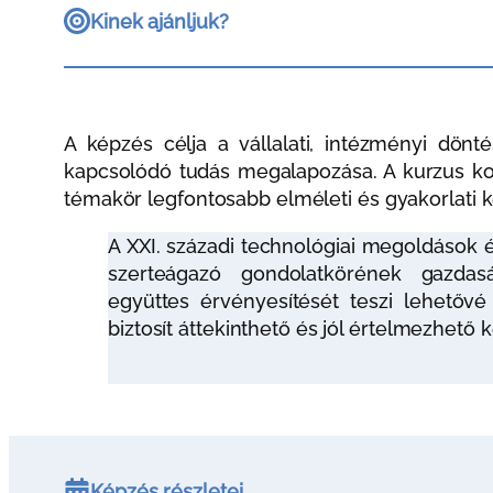
Kinek ajánljuk?
A képzés célja a vállalati, intézményi dön
kapcsolódó tudás megalapozása. A kurzus ko
témakör legfontosabb elméleti és gyakorlati k
A XXI. századi technológiai megoldások 
szerteágazó gondolatkörének gazdasá
együttes érvényesítését teszi lehetőv
biztosít áttekinthető és jól értelmezhető
Képzés részletei