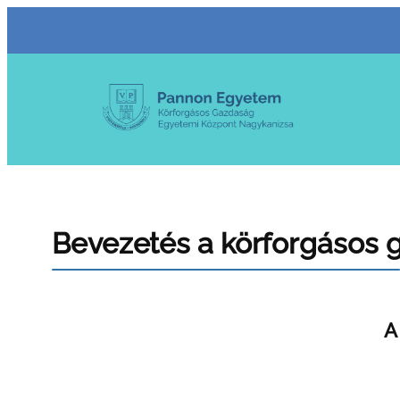
Ugrás
a
tartalomhoz
Bevezetés a körforgásos
A