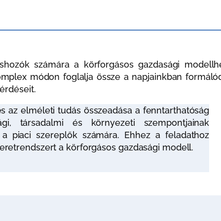
téshozók számára a körforgásos gazdasági modellh
mplex módon foglalja össze a napjainkban formáló
érdéseit.
és az elméleti tudás összeadása a fenntarthatóság
gi, társadalmi és környezeti szempontjainak
é a piaci szereplők számára. Ehhez a feladathoz
 keretrendszert a körforgásos gazdasági modell.