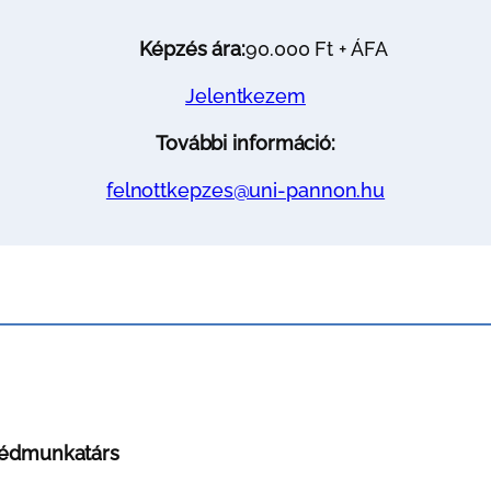
Képzés ára:
90.000 Ft + ÁFA
Jelentkezem
További információ:
felnottkepzes@uni-pannon.hu
édmunkatárs