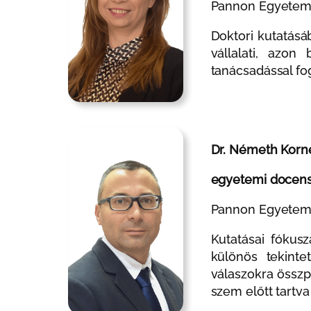
Pannon Egyetem 
Doktori kutatásá
vállalati, azon
tanácsadással fog
Dr. Németh Korn
egyetemi docens,
Pannon Egyetem 
Kutatásai fókus
különös tekinte
válaszokra összp
szem előtt tartva