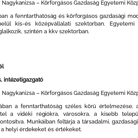
Nagykanizsa – Körforgásos Gazdaság Egyetemi Közpo
ban a fenntarthatóság és körforgásos gazdasági model
 belül kis-és középvállalati szektorban. Egyetemi 
lalkozik, szintén a kkv szektorban.
él
 intézetigazgató
Nagykanizsa – Körforgásos Gazdaság Egyetemi Közpo
zában a fenntarthatóság széles körű értelmezése, a
ttel a vidéki régiókra, városokra, a kisebb telepü
ontosítva. Munkáiban feltárja a társadalmi, gazdaság
 a helyi érdekeket és értékeket.