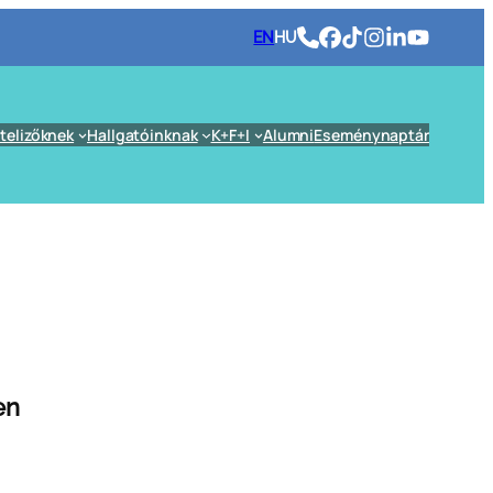
EN
HU
telizőknek
Hallgatóinknak
K+F+I
Alumni
Eseménynaptár
en