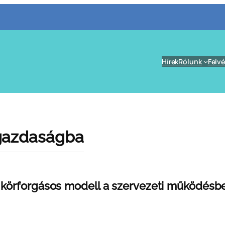
Hírek
Rólunk
Felvé
 gazdaságba
 körforgásos modell a szervezeti működésb