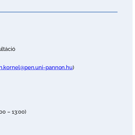
ltáció
.kornel@pen.uni-pannon.hu
)
00 – 13:00)