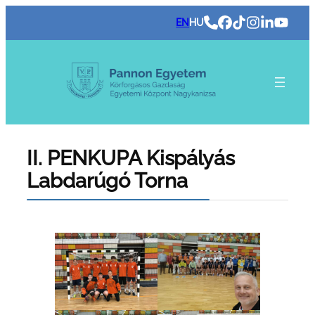
Ugrás
EN
HU
a
tartalomhoz
II. PENKUPA Kispályás
Labdarúgó Torna