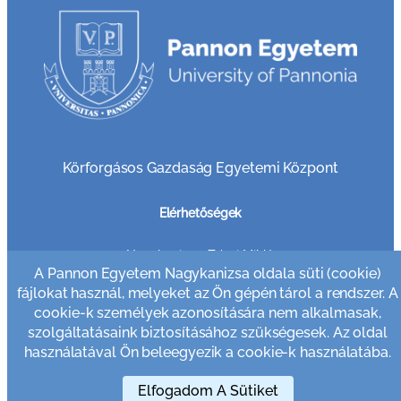
Körforgásos Gazdaság Egyetemi Központ
Elérhetőségek
8800 Nagykanizsa, Zrínyi Miklós u. 18
Telefon: +36 30 749 7865 (Tanulmány)
A Pannon Egyetem Nagykanizsa oldala süti (cookie)
Telefon: +36 30 635 0819 (Titkárság)
fájlokat használ, melyeket az Ön gépén tárol a rendszer. A
Felvételi információk: +36 30 958 3006
cookie-k személyek azonosítására nem alkalmasak,
Email cím: pr@pen.uni-pannon.hu
szolgáltatásaink biztosításához szükségesek. Az oldal
használatával Ön beleegyezik a cookie-k használatába.
Adatkezelési tájékoztató
Elfogadom A Sütiket