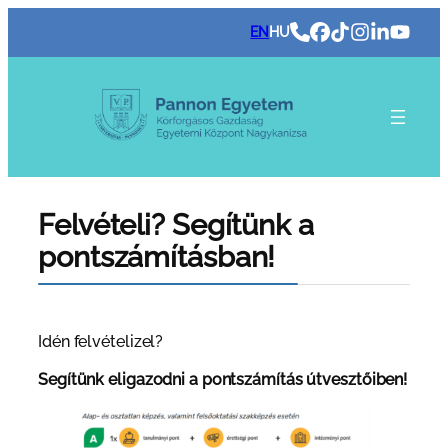
Ugrás
EN
HU
a
tartalomhoz
Felvételi? Segítünk a
pontszámításban!
Idén felvételizel?
Segítünk eligazodni a pontszámítás útvesztőiben!