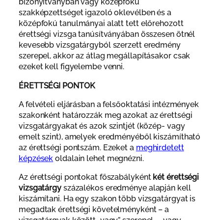
bizonyítványban vagy középfokú
szakképzettséget igazoló oklevélben és a
középfokú tanulmányai alatt tett előrehozott
érettségi vizsga tanúsítványában összesen ötnél
kevesebb vizsgatárgyból szerzett eredmény
szerepel, akkor az átlag megállapításakor csak
ezeket kell figyelembe venni.
ÉRETTSÉGI PONTOK
A felvételi eljárásban a felsőoktatási intézmények
szakonként határozzák meg azokat az érettségi
vizsgatárgyakat és azok szintjét (közép- vagy
emelt szint), amelyek eredményéből kiszámítható
az érettségi pontszám. Ezeket a
meghirdetett
képzések
oldalain lehet megnézni.
Az érettségi pontokat főszabályként
két érettségi
vizsgatárgy
százalékos eredménye alapján kell
kiszámítani. Ha egy szakon több vizsgatárgyat is
megadtak érettségi követelményként – a