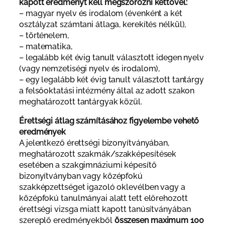
kapott eredményt kell megszorozni kettővel:
– magyar nyelv és irodalom (évenként a két
osztályzat számtani átlaga, kerekítés nélkül),
– történelem,
– matematika,
– legalább két évig tanult választott idegen nyelv
(vagy nemzetiségi nyelv és irodalom),
– egy legalább két évig tanult választott tantárgy
a felsőoktatási intézmény által az adott szakon
meghatározott tantárgyak közül.
Érettségi átlag számításához figyelembe vehető
eredmények
A jelentkező érettségi bizonyítványában,
meghatározott szakmák/szakképesítések
esetében a szakgimnáziumi képesítő
bizonyítványban vagy középfokú
szakképzettséget igazoló oklevélben vagy a
középfokú tanulmányai alatt tett előrehozott
érettségi vizsga miatt kapott tanúsítványában
szereplő eredményekből
összesen maximum 100