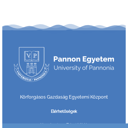
Körforgásos Gazdaság Egyetemi Központ
Elérhetőségek
8800 Nagykanizsa, Zrínyi Miklós u. 18