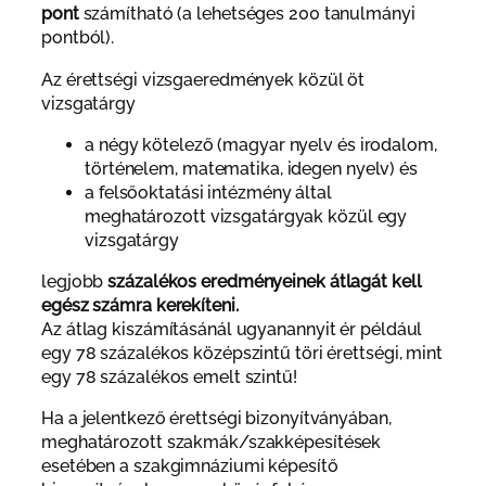
pont
számítható (a lehetséges 200 tanulmányi
pontból).
Az érettségi vizsgaeredmények közül öt
vizsgatárgy
a négy kötelező (magyar nyelv és irodalom,
történelem, matematika, idegen nyelv) és
a felsőoktatási intézmény által
meghatározott vizsgatárgyak közül egy
vizsgatárgy
legjobb
százalékos eredményeinek átlagát kell
egész számra kerekíteni.
Az átlag kiszámításánál ugyanannyit ér például
egy 78 százalékos középszintű töri érettségi, mint
egy 78 százalékos emelt szintű!
Ha a jelentkező érettségi bizonyítványában,
meghatározott szakmák/szakképesítések
esetében a szakgimnáziumi képesítő