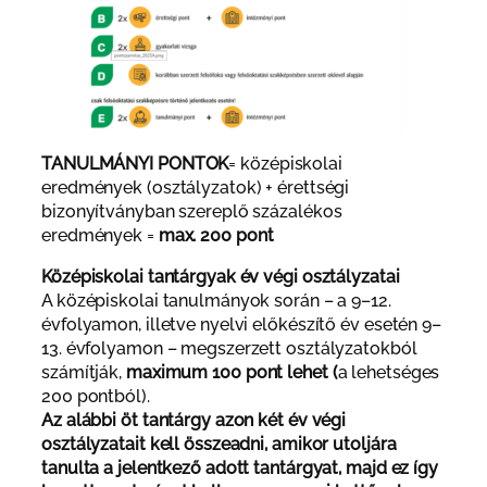
TANULMÁNYI PONTOK
= középiskolai
eredmények (osztályzatok) + érettségi
bizonyítványban szereplő százalékos
eredmények =
max. 200 pont
Középiskolai tantárgyak év végi osztályzatai
A középiskolai tanulmányok során – a 9–12.
évfolyamon, illetve nyelvi előkészítő év esetén 9–
13. évfolyamon – megszerzett osztályzatokból
számítják,
maximum 100 pont lehet (
a lehetséges
200 pontból).
Az alábbi öt tantárgy azon két év végi
osztályzatait kell összeadni, amikor utoljára
tanulta a jelentkező adott tantárgyat, majd ez így