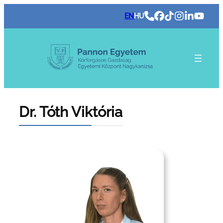
Ugrás
EN
HU
a
tartalomhoz
Dr. Tóth Viktória