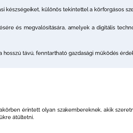
ási készségeiket, különös tekintettel a körforgásos s
ésére és megvalósítására, amelyek a digitális techno
 a hosszú távú, fenntartható gazdasági működés érd
körben érintett olyan szakembereknek, akik szeret
ükre átültetni.