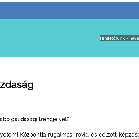
Hírek
Rólunk
Felvé
gazdaság
sabb gazdasági trendjeivel?
temi Központja rugalmas, rövid és célzott képzése