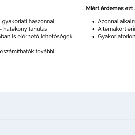
Miért érdemes ezt 
 gyakorlati haszonnal
Azonnal alkal
– hatékony tanulás
A témakört ér
ban is elérhető lehetőségek
Gyakorlatorien
eszámíthatók további