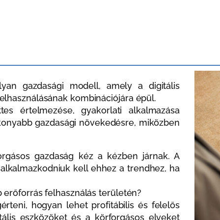
lyan gazdasági modell, amely a digitális
felhasználásának kombinációjára épül.
tes értelmezése, gyakorlati alkalmazása
ékonyabb gazdasági növekedésre, miközben
rforgásos gazdaság kéz a kézben járnak. A
 alkalmazkodniuk kell ehhez a trendhez, ha
 erőforrás felhasználás területén?
rteni, hogyan lehet profitábilis és felelős
gitális eszközöket és a körforgásos elveket