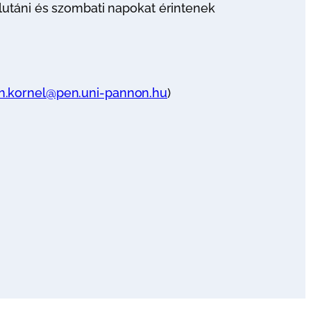
lutáni és szombati napokat érintenek
.kornel@pen.uni-pannon.hu
)