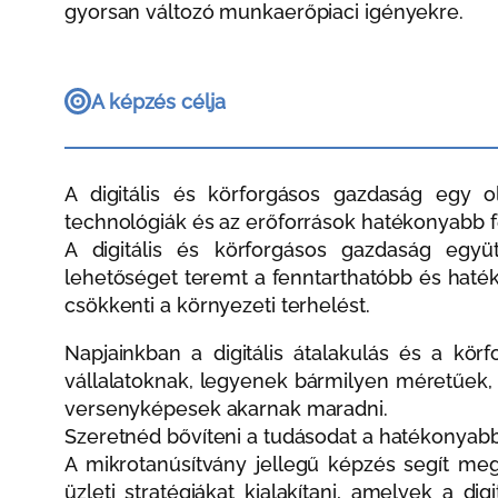
gyorsan változó munkaerőpiaci igényekre.
A képzés célja
A digitális és körforgásos gazdaság egy o
technológiák és az erőforrások hatékonyabb 
A digitális és körforgásos gazdaság együt
lehetőséget teremt a fenntarthatóbb és hat
csökkenti a környezeti terhelést.
Napjainkban a digitális átalakulás és a kö
vállalatoknak, legyenek bármilyen méretűek,
versenyképesek akarnak maradni.
Szeretnéd bővíteni a tudásodat a hatékonyabb
A mikrotanúsítvány jellegű képzés segít megé
üzleti stratégiákat kialakítani, amelyek a di