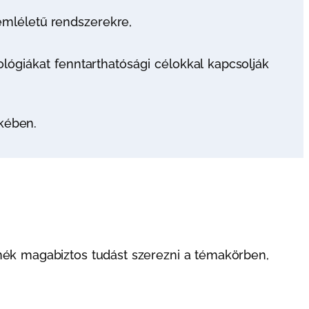
zemléletű rendszerekre,
lógiákat fenntarthatósági célokkal kapcsolják
ekében.
nék magabiztos tudást szerezni a témakörben,