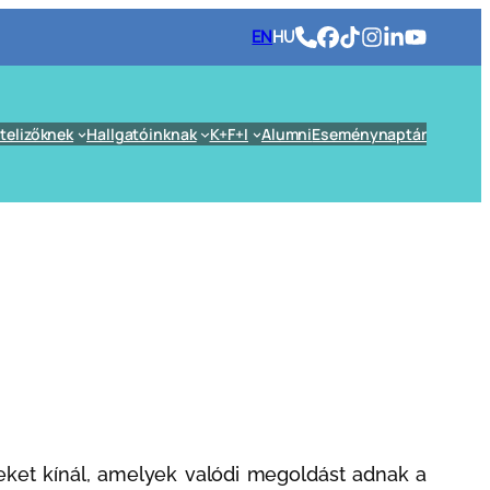
EN
HU
telizőknek
Hallgatóinknak
K+F+I
Alumni
Eseménynaptár
ket kínál, amelyek valódi megoldást adnak a