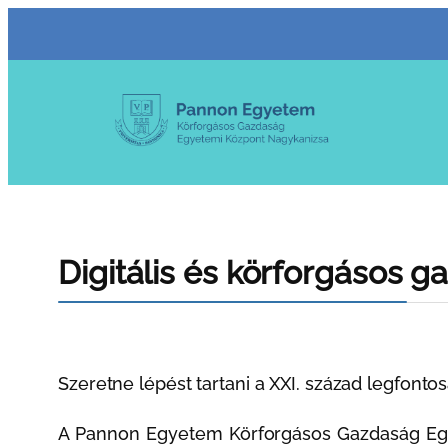
Ugrás
a
tartalomhoz
Digitális és körforgásos 
Szeretne lépést tartani a XXI. század legfonto
A Pannon Egyetem Körforgásos Gazdaság Egye