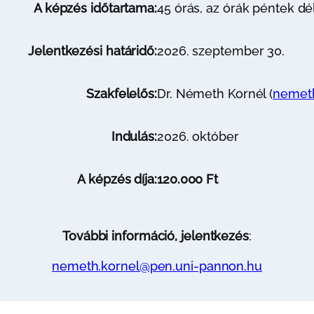
A képzés időtartama
:
45 órás, az órák péntek dé
Jelentkezési határidő:
2026. szeptember 30.
Szakfelelős:
Dr. Németh Kornél (
nemeth
Indulás:
2026. október
A képzés díja:
120.000 Ft
További információ, jelentkezés
:
nemeth.kornel@pen.uni-pannon.hu