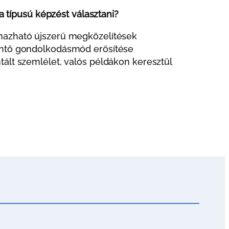
a típusú képzést választani?
mazható újszerű megközelítések
intő gondolkodásmód erősítése
tált szemlélet, valós példákon keresztül