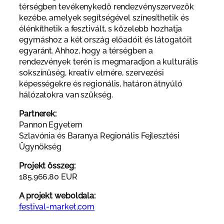
térségben tevékenykedő rendezvényszervezők
kezébe, amelyek segítségével színesíthetik és
élénkíthetik a fesztivált, s közelebb hozhatja
egymáshoz a két ország előadóit és látogatóit
egyaránt. Ahhoz, hogy a térségben a
rendezvények terén is megmaradjon a kulturális
sokszínűség, kreatív elmére, szervezési
képességekre és regionális, határon átnyúló
hálózatokra van szükség.
Partnerek:
Pannon Egyetem
Szlavónia és Baranya Regionális Fejlesztési
Ügynökség
Projekt összeg:
185.966,80 EUR
A projekt weboldala:
festival-market.com