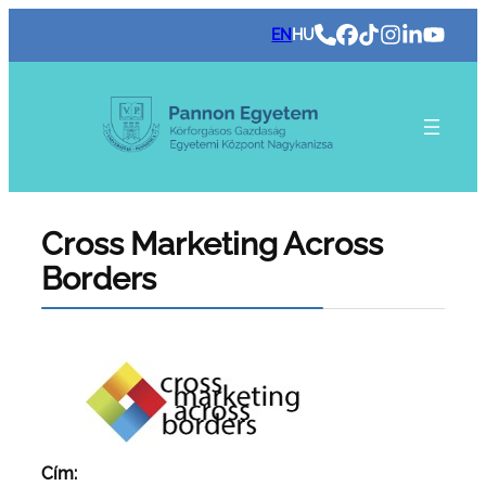
Ugrás
EN
HU
a
tartalomhoz
Cross Marketing Across
Borders
Cím: