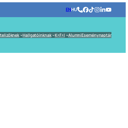
EN
HU
telizőknek
Hallgatóinknak
K+F+I
Alumni
Eseménynaptár