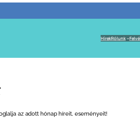
Hírek
Rólunk
Felvé
l
lalja az adott hónap híreit, eseményeit!