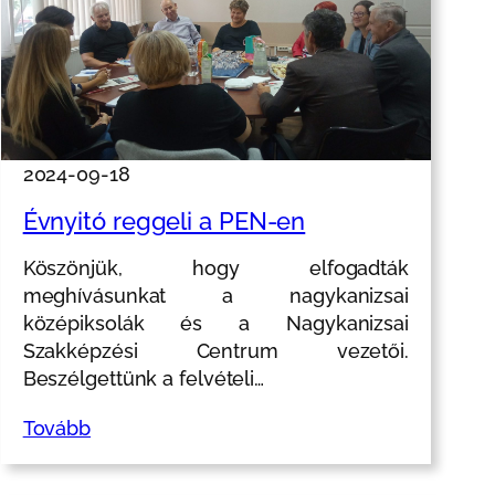
2024-09-18
Évnyitó reggeli a PEN-en
Köszönjük, hogy elfogadták
meghívásunkat a nagykanizsai
középiksolák és a Nagykanizsai
Szakképzési Centrum vezetői.
Beszélgettünk a felvételi…
Tovább