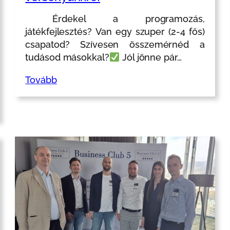
Érdekel a programozás,
játékfejlesztés? Van egy szuper (2-4 fős)
csapatod? Szívesen összemérnéd a
tudásod másokkal?
Jól jönne pár…
Tovább