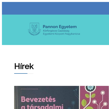
Ugrás
a
tartalomhoz
Hírek