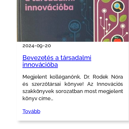
2024-09-20
Bevezetés a társadalmi
innovációba
Megjelent kolléganőnk, Dr. Rodek Nóra
és szerzőtársai könyve! Az Innovációs
szakkönyvek sorozatban most megjelent
könyv címe…
Tovább