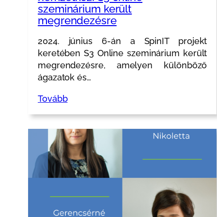
szeminárium került
megrendezésre
2024. június 6-án a SpinIT projekt
keretében S3 Online szeminárium került
megrendezésre, amelyen különböző
ágazatok és…
Tovább