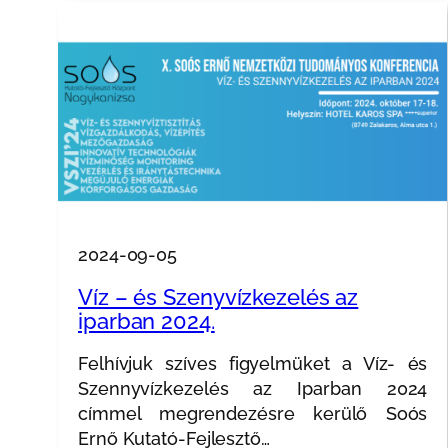
2024-09-05
Víz – és Szenyvízkezelés az
iparban 2024.
Felhívjuk szíves figyelmüket a Víz- és
Szennyvízkezelés az Iparban 2024
címmel megrendezésre kerülő Soós
Ernő Kutató-Fejlesztő…