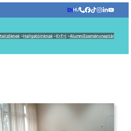
EN
HU
telizőknek
Hallgatóinknak
K+F+I
Alumni
Eseménynaptár