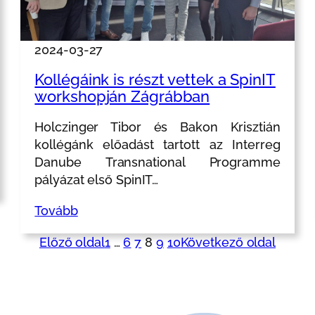
2024-03-27
Kollégáink is részt vettek a SpinIT
workshopján Zágrábban
Holczinger Tibor és Bakon Krisztián
kollégánk előadást tartott az Interreg
Danube Transnational Programme
pályázat első SpinIT…
Tovább
Előző oldal
1
…
6
7
8
9
10
Következő oldal