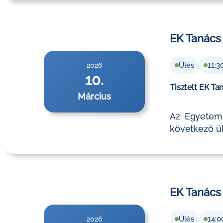
EK Tanács
Ülés
11:3
2026
10.
Tisztelt EK Ta
Március
Az Egyetemi
következő ül
EK Tanács 
Ülés
14:0
2026