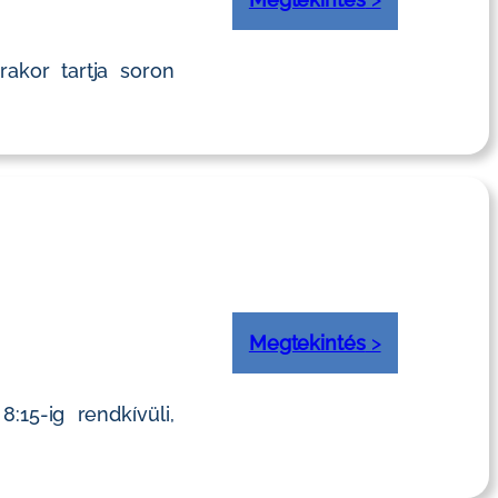
akor tartja soron
Megtekintés
>
15-ig rendkívüli,