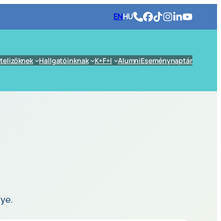
EN
HU
telizőknek
Hallgatóinknak
K+F+I
Alumni
Eseménynaptár
ye.