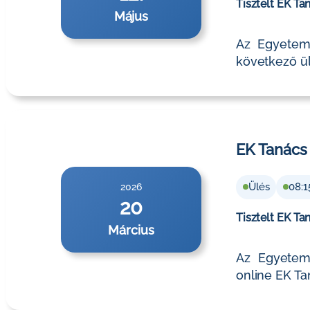
Tisztelt EK Ta
Május
Az Egyetemi
következő ül
EK Tanács
Ülés
08:1
2026
20
Tisztelt EK Ta
Március
Az Egyetemi
online EK Ta