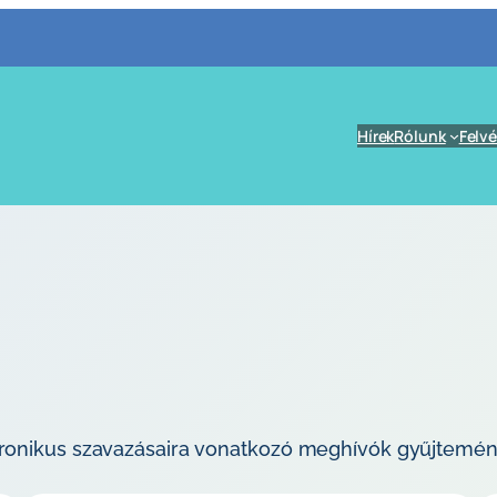
Hírek
Rólunk
Felvé
tronikus szavazásaira vonatkozó meghívók gyűjtemén