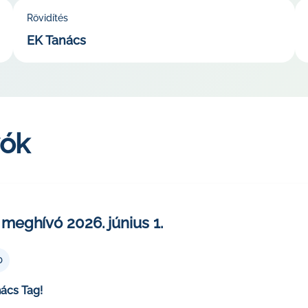
Rövidítés
EK Tanács
vók
meghívó 2026. június 1.
0
nács Tag!