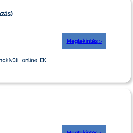
azás)
Megtekintés
>
dkívüli, online EK
Megtekintés
>