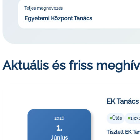
Teljes megnevezés
Egyetemi Központ Tanács
Aktuális és friss meghí
EK Tanács 
Ülés
14:3
2026
1.
Tisztelt EK Ta
Június