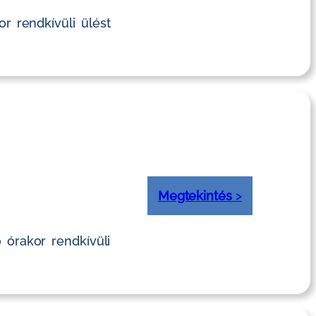
r rendkívüli ülést
Megtekintés
>
órakor rendkívüli