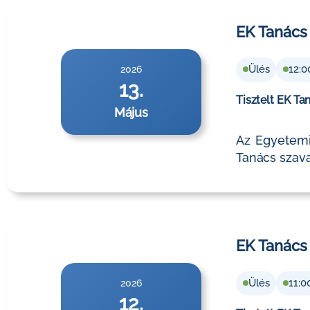
EK Tanács 
Ülés
12:0
2026
13.
Tisztelt EK Ta
Május
Az Egyetemi
Tanács szava
EK Tanács
Ülés
11:0
2026
12.