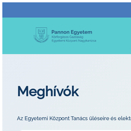
Ugrás
a
tartalomhoz
Meghívók
Az Egyetemi Központ Tanács üléseire és elek