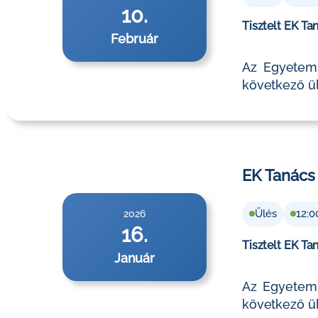
10.
Tisztelt EK Ta
Február
Az Egyetemi
következő ül
EK Tanács 
Ülés
12:0
2026
16.
Tisztelt EK Ta
Január
Az Egyetemi
következő ül