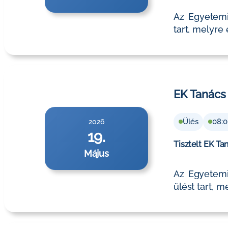
Az Egyetemi 
tart, melyre
EK Tanács
Ülés
08:
2026
19.
Tisztelt EK Ta
Május
Az Egyetemi
ülést tart, 